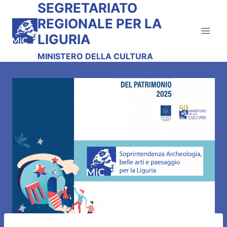
SEGRETARIATO
Salta
al
REGIONALE PER LA
contenuto
LIGURIA
MINISTERO DELLA CULTURA