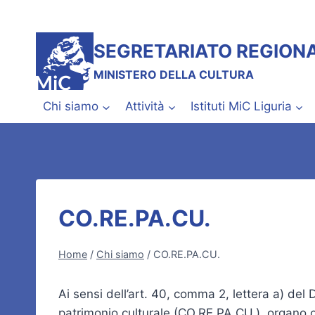
Salta
al
contenuto
SEGRETARIATO REGIONA
MINISTERO DELLA CULTURA
Chi siamo
Attività
Istituti MiC Liguria
CO.RE.PA.CU.
Home
/
Chi siamo
/
CO.RE.PA.CU.
Ai sensi dell’art. 40, comma 2, lettera a) del
patrimonio culturale (CO.RE.PA.CU.), organo co