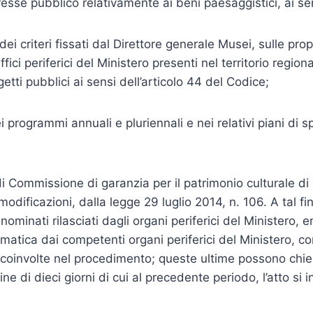
esse pubblico relativamente ai beni paesaggistici, ai sen
dei criteri fissati dal Direttore generale Musei, sulle pr
ffici periferici del Ministero presenti nel territorio region
etti pubblici ai sensi dell’articolo 44 del Codice;
ei programmi annuali e pluriennali e nei relativi piani di 
i Commissione di garanzia per il patrimonio culturale di 
odificazioni, dalla legge 29 luglio 2014, n. 106. A tal f
minati rilasciati dagli organi periferici del Ministero, en
lematica dai competenti organi periferici del Ministero, 
li coinvolte nel procedimento; queste ultime possono chied
ine di dieci giorni di cui al precedente periodo, l’atto s