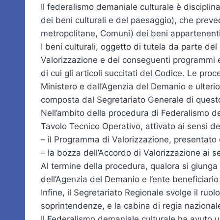
Il federalismo demaniale culturale è disciplin
dei beni culturali e del paesaggio), che preved
metropolitane, Comuni) dei beni appartenenti 
I beni culturali, oggetto di tutela da parte del 
Valorizzazione e dei conseguenti programmi e p
di cui gli articoli succitati del Codice. Le pro
Ministero e dall’Agenzia del Demanio e ulterio
composta dal Segretariato Generale di questo
Nell’ambito della procedura di Federalismo de
Tavolo Tecnico Operativo, attivato ai sensi del
– il Programma di Valorizzazione, presentato d
– la bozza dell’Accordo di Valorizzazione ai se
Al termine della procedura, qualora si giunga a
dell’Agenzia del Demanio e l’ente beneficiario 
Infine, il Segretariato Regionale svolge il ruol
soprintendenze, e la cabina di regia nazional
Il Federalismo demaniale culturale ha avuto una 