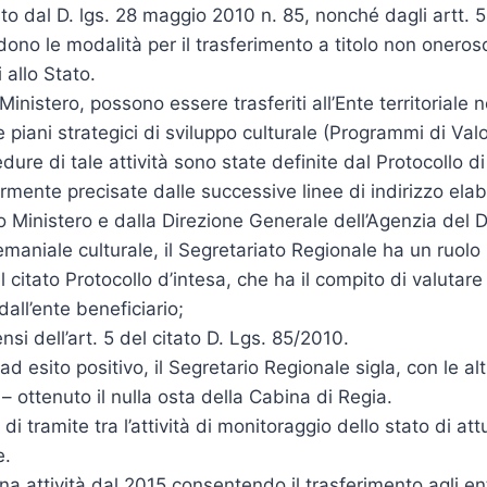
ato dal D. lgs. 28 maggio 2010 n. 85, nonché dagli artt. 
ono le modalità per il trasferimento a titolo non oneroso a
allo Stato.
Ministero, possono essere trasferiti all’Ente territoriale n
iani strategici di sviluppo culturale (Programmi di Valori
cedure di tale attività sono state definite dal Protocollo 
rmente precisate dalle successive linee di indirizzo elab
 Ministero e dalla Direzione Generale dell’Agenzia del 
maniale culturale, il Segretariato Regionale ha un ruolo
 citato Protocollo d’intesa, che ha il compito di valutar
all’ente beneficiario;
nsi dell’art. 5 del citato D. Lgs. 85/2010.
d esito positivo, il Segretario Regionale sigla, con le al
– ottenuto il nulla osta della Cabina di Regia.
o di tramite tra l’attività di monitoraggio dello stato di 
e.
attività dal 2015 consentendo il trasferimento agli enti te