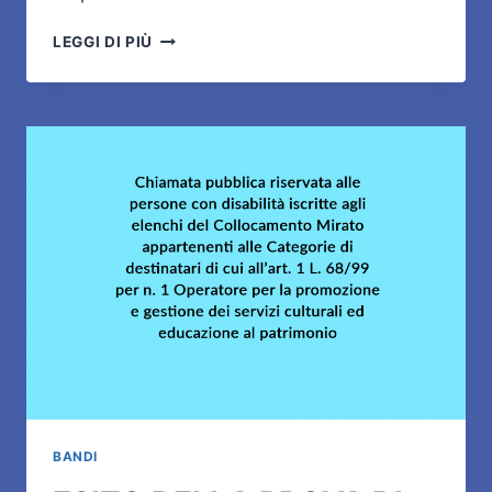
BANDO
LEGGI DI PIÙ
PUBBLICO
“OLTRE
IL
GIARDINO.
MATURARE
COMPETENZE”
BANDI