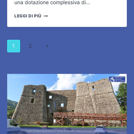
una dotazione complessiva di…
FONDO
LEGGI DI PIÙ
NAZIONALE
MIC
PER
LA
Navigazione
Pagina
1
2
RIEVOCAZIONE
STORICA
pagina
successiva