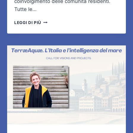
coinvolgimento delle comunità residenti.
Tutte le…
IL
LEGGI DI PIÙ
MUSEO
RIGENERA:
I
PROGETTI
VINCITORI