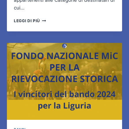
appartenenti alle Categorie di destinatari di
cui…
AVVISO
LEGGI DI PIÙ
CONVOCAZIONE
PROVA
DI
ACCERTAMENTO
DI
IDONEITÀ
–
GIOVEDÌ
7
NOVEMBRE
2024
ORE
11